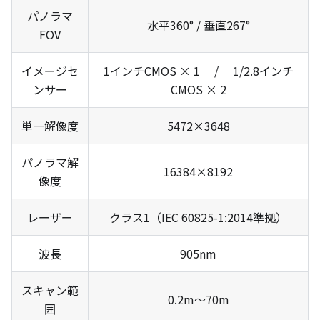
パノラマ
水平360° / 垂直267°
FOV
イメージセ
1インチCMOS × 1 / 1/2.8インチ
ンサー
CMOS × 2
単一解像度
5472×3648
パノラマ解
16384×8192
像度
レーザー
クラス1（IEC 60825-1:2014準拠）
波長
905nm
スキャン範
0.2m～70m
囲